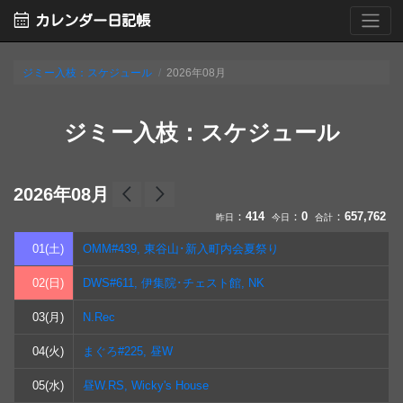
calendar_month
カレンダー日記帳
ジミー入枝：スケジュール
2026年08月
ジミー入枝：スケジュール
arrow_back_ios
arrow_forward_ios
2026年08月
：
414
：
0
：
657,762
昨日
今日
合計
01(土)
OMM#439, 東谷山･新入町内会夏祭り
02(日)
DWS#611, 伊集院･チェスト館, NK
03(月)
N.Rec
04(火)
まぐろ#225, 昼W
05(水)
昼W.RS, Wicky's House