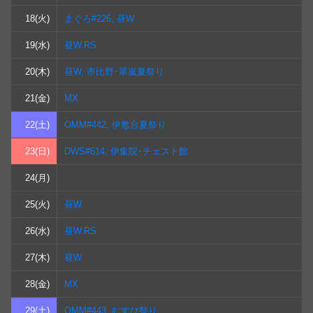
18(火)
まぐろ#226, 昼W
19(水)
昼W.RS
20(木)
昼W, 市比野･翠嵐夏祭り
21(金)
MX
22(土)
OMM#442, 伊敷台夏祭り
23(日)
DWS#614, 伊集院･チェスト館
24(月)
25(火)
昼W
26(水)
昼W.RS
27(木)
昼W
28(金)
MX
29(土)
OMM#443, むすび祭り