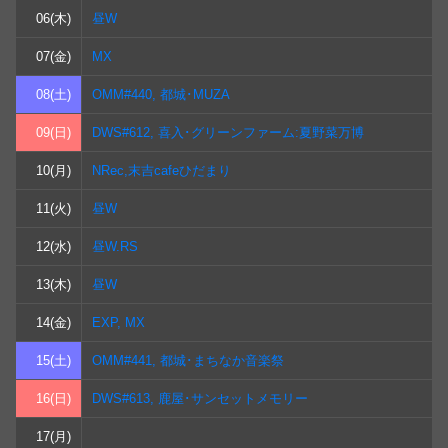
06(木)
昼W
07(金)
MX
08(土)
OMM#440, 都城･MUZA
09(日)
DWS#612, 喜入･グリーンファーム:夏野菜万博
10(月)
NRec,末吉cafeひだまり
11(火)
昼W
12(水)
昼W.RS
13(木)
昼W
14(金)
EXP, MX
15(土)
OMM#441, 都城･まちなか音楽祭
16(日)
DWS#613, 鹿屋･サンセットメモリー
17(月)