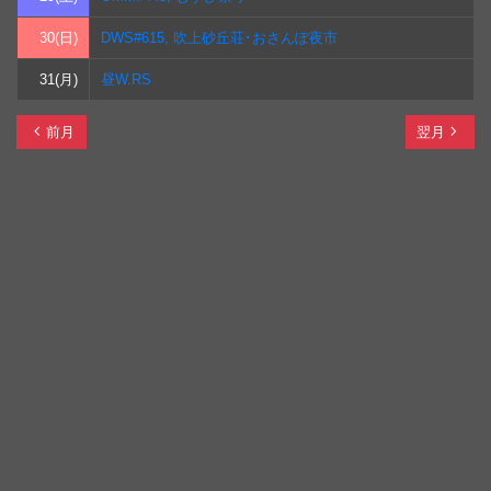
30(日)
DWS#615, 吹上砂丘荘･おさんぽ夜市
31(月)
昼W.RS
chevron_left
navigate_next
前月
翌月