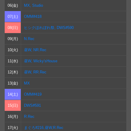
06(金)
MX, Studio
07(土)
OMM#418
08(日)
ヒシクほれぼれ祭, DWS#590
09(月)
N.Rec
10(火)
昼W, NR.Rec
11(水)
昼W, Wicky'sHouse
12(木)
昼W, RR.Rec
13(金)
MX
14(土)
OMM#419
15(日)
DWS#591
16(月)
R.Rec
17(火)
まぐろ#216,昼W,R.Rec