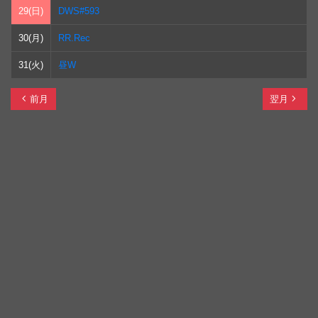
29(日)
DWS#593
30(月)
RR.Rec
31(火)
昼W
chevron_left
navigate_next
前月
翌月