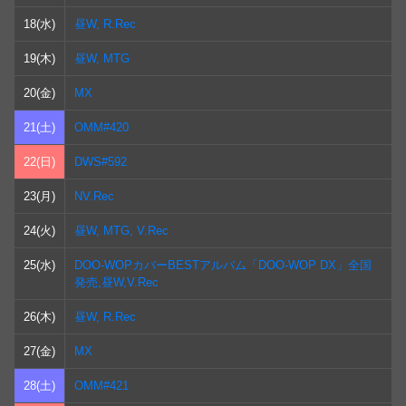
18(水)
昼W, R.Rec
19(木)
昼W, MTG
20(金)
MX
21(土)
OMM#420
22(日)
DWS#592
23(月)
NV.Rec
24(火)
昼W, MTG, V.Rec
25(水)
DOO-WOPカバーBESTアルバム「DOO-WOP DX」全国
発売,昼W,V.Rec
26(木)
昼W, R.Rec
27(金)
MX
28(土)
OMM#421