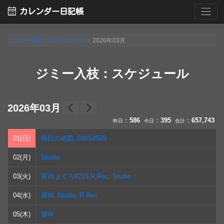
calendar_month
カレンダー日記帳
ジミー入枝：スケジュール
2026年03月
ジミー入枝：スケジュール
arrow_back_ios
arrow_forward_ios
2026年03月
：
586
：
395
：
657,743
昨日
今日
合計
01(日)
明日の地図, DWS#589
02(月)
Studio
03(火)
昼W,まぐろ#215,R.Rec, Studio
04(水)
昼W, Studio, R.Rec
05(木)
昼W